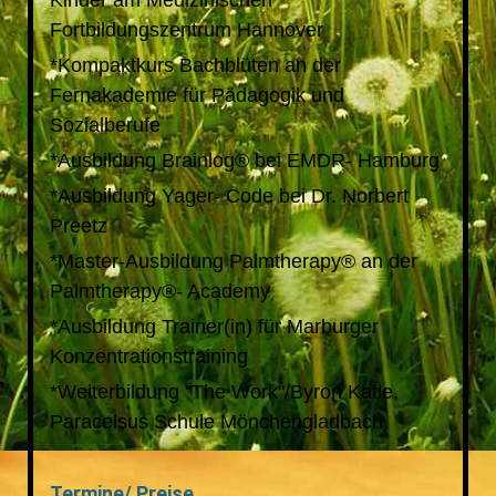
Kinder am Medizinischen
Fortbildungszentrum Hannover
*Kompaktkurs Bachblüten an der
Fernakademie für Pädagogik und
Sozialberufe
*Ausbildung Brainlog® bei EMDR- Hamburg
*Ausbildung Yager- Code bei Dr. Norbert
Preetz
*Master-Ausbildung Palmtherapy® an der
Palmtherapy®- Academy
*Ausbildung Trainer(in) für Marburger
Konzentrationstraining
*Weiterbildung "The Work"/Byron Katie,
Paracelsus Schule Mönchengladbach
Termine/ Preise