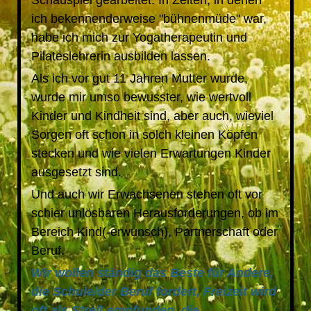
Schauspiel gearbeitet. In Zeiten, in denen
ich bekennenderweise "bühnenmüde" war,
habe ich mich zur Yogatherapeutin und
Pilateslehrerin ausbilden lassen.
Als ich vor gut 11 Jahren Mutter wurde,
wurde mir umso bewusster, wie wertvoll
Kinder und Kindheit sind, aber auch, wieviel
Sorgen oft schon in solch kleinen Köpfen
stecken und wie vielen Erwartungen Kinder
ausgesetzt sind.
Und auch wir Erwachsenen stehen oft vor
schier unlösbaren Herausforderungen, ob im
Bereich Kind(-erwunsch), Partnerschaft oder
Beruf.
Wir wollen ständig das Beste für Andere,
die Schule/der Beruf fordert, Freizeit wird
oft als Streß empfunden, die