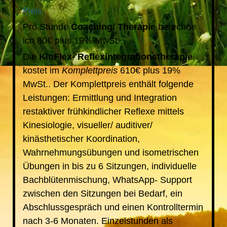
Preis
Pro Stunde
Coaching/ Therapie
berechne
ich 80€ plus 19% MwSt..
Die
KinFlex- Reflexintegrationstherapie
kostet im
Komplettpreis
610€ plus 19%
MwSt.. Der Komplettpreis enthält folgende
Leistungen: Ermittlung und Integration
restaktiver frühkindlicher Reflexe mittels
Kinesiologie, visueller/ auditiver/
kinästhetischer Koordination,
Wahrnehmungsübungen und isometrischen
Übungen in bis zu 6 Sitzungen, individuelle
Bachblütenmischung, WhatsApp- Support
zwischen den Sitzungen bei Bedarf, ein
Abschlussgespräch und einen Kontrolltermin
nach 3-6 Monaten. Einzelstunden als