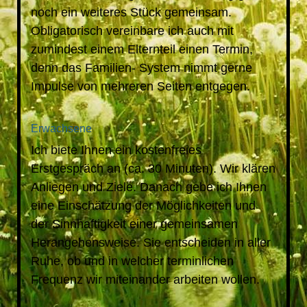
noch ein weiteres Stück gemeinsam.
Obligatorisch vereinbare ich auch mit
zumindest einem Elternteil einen Termin,
denn das Familien- System nimmt gerne
Impulse von mehreren Seiten entgegen.
Erwachsene
Ich biete Ihnen ein kostenfreies
Erstgespräch an (ca. 30 Minuten). Wir klären
Anliegen und Ziele. Danach gebe ich Ihnen
eine Einschätzung der Möglichkeiten und
der Sinnhaftigkeit einer gemeinsamen
Herangehensweise. Sie entscheiden in aller
Ruhe, ob und in welcher terminlichen
Frequenz wir miteinander arbeiten wollen.