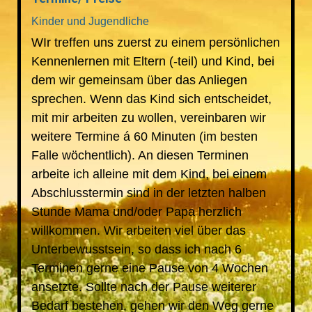
Kinder und Jugendliche
WIr treffen uns zuerst zu einem persönlichen
Kennenlernen mit Eltern (-teil) und Kind, bei
dem wir gemeinsam über das Anliegen
sprechen. Wenn das Kind sich entscheidet,
mit mir arbeiten zu wollen, vereinbaren wir
weitere Termine á 60 Minuten (im besten
Falle wöchentlich). An diesen Terminen
arbeite ich alleine mit dem Kind, bei einem
Abschlusstermin sind in der letzten halben
Stunde Mama und/oder Papa herzlich
willkommen. Wir arbeiten viel über das
Unterbewusstsein, so dass ich nach 6
Terminen gerne eine Pause von 4 Wochen
ansetzte. Sollte nach der Pause weiterer
Bedarf bestehen, gehen wir den Weg gerne