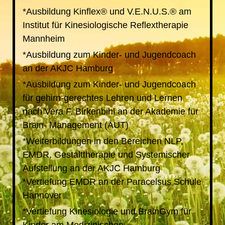
*Ausbildung Kinflex® und V.E.N.U.S.® am
Institut für Kinesiologische Reflextherapie
Mannheim
*Ausbildung zum Kinder- und Jugendcoach
an der AKJC Hamburg
*Ausbildung zum Kinder- und Jugendcoach
für gehirn-gerechtes Lehren und Lernen
nach Vera F. Birkenbihl an der Akademie für
Brain- Management (AUT)
*Weiterbildungen in den Bereichen NLP,
EMDR, Gestalttherapie und Systemischer
Aufstellung an der AKJC Hamburg
*Vertiefung EMDR an der Paracelsus Schule
Hannover
*Vertiefung Kinesiologie und BrainGym für