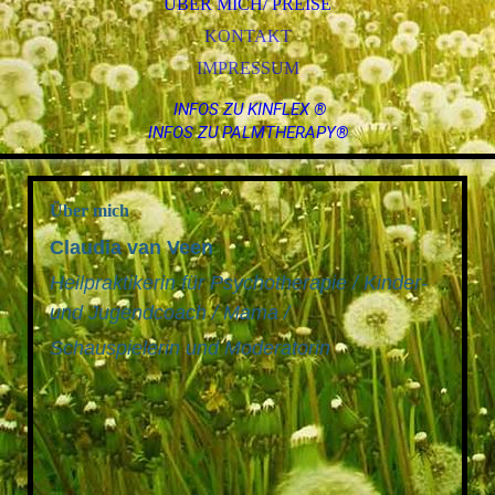
ÜBER MICH/ PREISE
KONTAKT
IMPRESSUM
INFOS ZU KINFLEX ®
INFOS ZU PALMTHERAPY®
Über mich
Claudia van Veen
Heilpraktikerin für Psychotherapie / Kinder-
und Jugendcoach / Mama /
Schauspielerin und Moderatorin