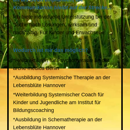
Kommunikation bleibt auf der Strecke...
Ich biete individuelle Ünterstützung bei der
Suche nach Lösungen, wirksam und
nachhaltig. Für Kinder und Erwachsene.
Wodurch ist mir das möglich?
*Heilpraktikerin für Psychotherapie an der
arche medica Berlin
*Ausbildung Systemische Therapie an der
Lebensblüte Hannover
*Weiterbildung Systemischer Coach für
Kinder und Jugendliche am Institut für
Bildungscoaching
*Ausbildung in Schematherapie an der
Lebensblüte Hannover