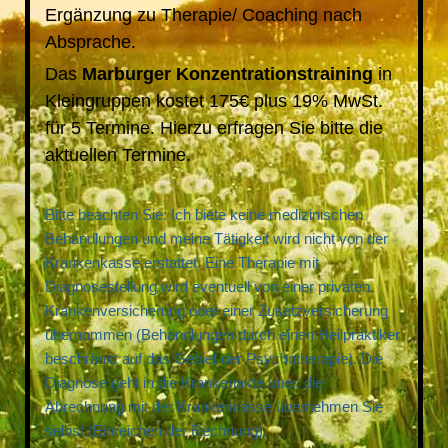
Ergänzung zu Therapie/ Coaching nach
Absprache.
Das
Marburger Konzentrationstraining
in
Kleingruppen kostet 175€ plus 19% MwSt.
für 5 Termine. Hierzu erfragen Sie bitte die
aktuellen Termine.
Bitte beachten Sie: Ich biete keine medizinischen
Behandlungen und meine Tätigkeit wird nicht von der
Krankenkasse erstattet.
Eine Therapie mit
Diagnosestellung wird eventuell von einer privaten
Krankenversicherung oder einer Zusatzversicherung
übernommen (Behandlungen durch einen Heilpraktiker
beschränkt auf das Gebiet der Psychotherapie). Die
Diagnose geht in die Krankenakte über, die
Abrechnung mit der Krankenkasse übernehmen Sie
selbst (Einreichen der Rechnung).