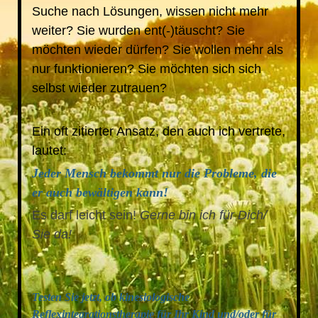
Suche nach Lösungen,
wissen nicht mehr
weiter?
Sie wurden ent(-)täuscht? Sie
möchten wieder dürfen?
Sie wollen mehr als
nur
funktionieren? Sie möchten sich
sich
selbst wieder zutrauen?
Ein oft zitierter Ansatz, den auch ich vertrete,
lautet:
Jeder Mensch bekommt nur die Probleme, die
er auch bewältigen kann!
Es darf leicht sein!
Gerne bin ich für Dich/
Sie da!
Testen Sie jetzt, ob kinesiologische
Reflexintegrationstherapie für Ihr Kind und/oder für