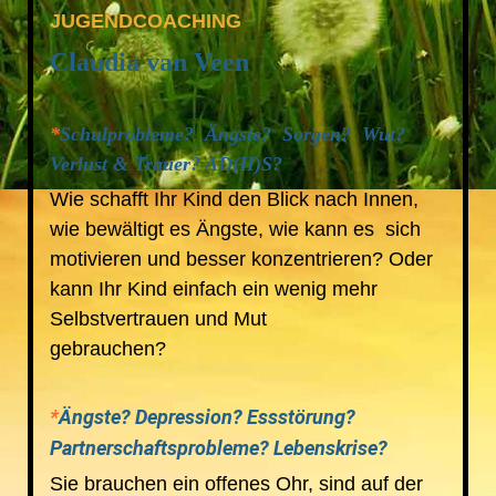
JUGENDCOACHING
Claudia
van
Veen
*
Schulprobleme? Ängste? Sorgen? Wut?
Verlust & Trauer? AD(H)S?
Wie schafft Ihr Kind den Blick nach Innen,
wie bewältigt es Ängste, wie kann es sich
motivieren und besser konzentrieren? Oder
kann Ihr Kind einfach ein wenig mehr
Selbstvertrauen und Mut
gebrauchen?
*
Ängste? Depression? Essstörung?
Partnerschaftsprobleme?
Lebenskrise?
Sie brauchen ein offenes Ohr,
sind auf der