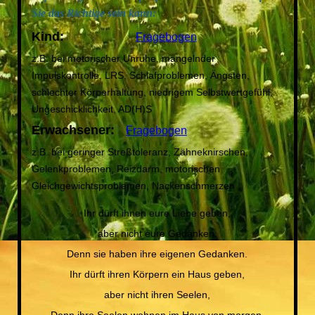
Sie das Richtige sein kann:
Kind:
Fragebogen
z.B. bei motorischer Unruhe, mangelnder
Impulskontrolle, LRS, Schlafproblemen, Ängsten,
schlechter Körperhaltung, niedrigem Selbstwertgefühl,
Ungeschicklichkeit, AD(H)S
Erwachsener:
Fragebogen
z.B. bei geringer Streßtoleranz, Zähneknirschen,
Gelenkproblemen, Reizdarm, motorischen
Gleichgewichtsproblemen, Nackenschmerzen
Ihr dürft ihnen eure Liebe geben,
aber nicht eure Gedanken.
Denn sie haben ihre eigenen Gedanken.
Ihr dürft ihren Körpern ein Haus geben,
aber nicht ihren Seelen,