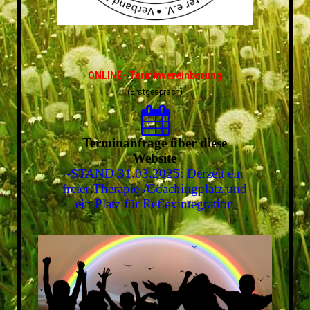
ONLINE- Terminvereinbarung
(Erstgespräch)
Terminanfrage über diese
Website
-STAND 31.03.2025: Derzeit ein
freier Therapie-/Coachingplatz und
ein Platz für Reflexintegration