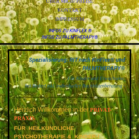
ÜBER MICH/ PREISE
KONTAKT
IMPRESSUM
INFOS ZU KINFLEX ®
INFOS ZU PALMTHERAPY®
Spezialisierung: RIT nach KinFlex® und
PALMTHERAPY®
- Für Kinder und Erwachsene,
bei Bedarf inkl. individueller Bachblütenberatung -
Herzlich Willkommen in der
PRIVAT-
PRAXIS
FÜR HEILKUNDLICHE
PSYCHOTHERAPIE & KINDER-/