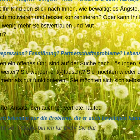
t Ihr Kind den Blick nach Innen, wie bewältigt es Ängste,
ch motivieren und besser konzentrieren? Oder kann Ihr 
n wenig mehr Selbstvertrauen und Mut
rauchen?
epression? Essstörung? Partnerschaftsprobleme?
Lebens
en ein offenes Ohr,
sind auf der Suche nach Lösungen,
 weiter?
Sie wurden ent(-)täuscht? Sie möchten wieder 
 mehr als nur
funktionieren? Sie möchten sich
sich selbs
ierter Ansatz, den auch ich vertrete, lautet:
ch bekommt nur die Probleme, die er auch bewältigen kann
cht sein!
Gerne bin ich für Dich/ Sie da!