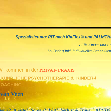
Spezialisierung: RIT nach KinFlex® und PALM
- Für Kinder und E
bei Bedarf inkl. individueller Bachblüte
Willkommen in der
PRIVAT- PRAXIS
LKUNDLICHE PSYCHOTHERAPIE & KINDER-/
COACHING
van
Veen
bleme? Ängste? Sorgen? Wut? Verlust & Trauer? AD(H)S