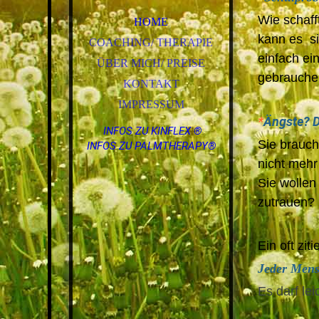
Wie schaff
HOME
kann es si
COACHING/ THERAPIE
einfach ei
ÜBER MICH/ PREISE
geb
KONTAKT
IMPRESSUM
*
Ängste? D
INFOS ZU KINFLEX ®
Sie brauch
INFOS ZU PALMTHERAPY®
nicht mehr
Sie wollen
zutrauen?
Ein oft zit
Jeder Mens
Es darf lei