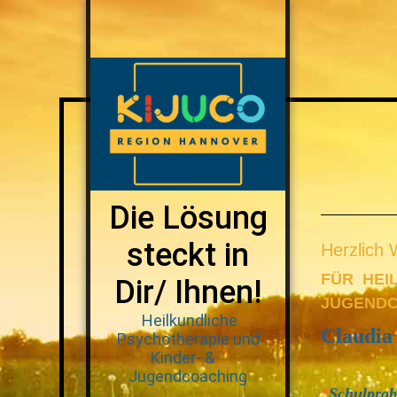
Die Lösung
steckt in
Herzlich 
FÜR HEI
Dir/ Ihnen!
JUGEND
Heilkundliche
Claudia
Psychotherapie und
Kinder- &
Jugendcoaching
*
Schulpro