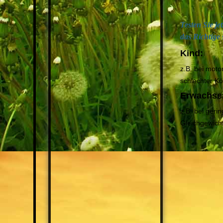
Testen Sie je
das Richtige
Kind:
z.B. bei moto
schlechter Kö
Erwachse
z.B. bei ger
Gleichgewic