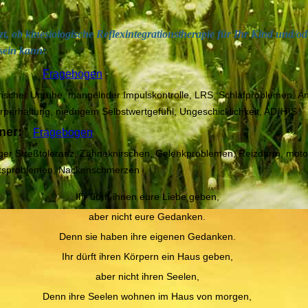
tzt, ob kinesiologische Reflexintegrationstherapie für Ihr Kind und/od
 sein kann:
Fragebogen
rischer Unruhe, mangelnder Impulskontrolle, LRS, Schlafproblemen, Ä
rperhaltung, niedrigem Selbstwertgefühl, Ungeschicklichkeit, AD(H)S
ner:
Fragebogen
inger Streßtoleranz, Zähneknirschen, Gelenkproblemen, Reizdarm, moto
htsproblemen, Nackenschmerzen
Ihr dürft ihnen eure Liebe geben,
aber nicht eure Gedanken.
Denn sie haben ihre eigenen Gedanken.
Ihr dürft ihren Körpern ein Haus geben,
aber nicht ihren Seelen,
Denn ihre Seelen wohnen im Haus von morgen,