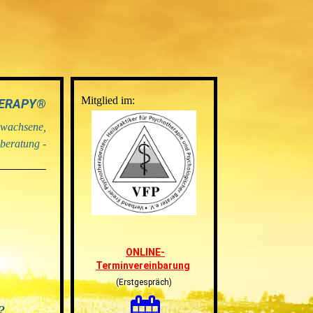
Mitglied im:
THERAPY®
rwachsene,
nberatung -
ONLINE-
Terminvereinbarung
(Erstgespräch)
?