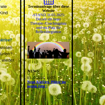
 wie
Terminanfrage über diese
Website
Kind
-STAND 31.03.2025:
Derzeit ein freier
Therapie-/Coachingplatz
und ein Platz für
Reflexintegration
krise?
wissen
dürfen?
t wieder
NEWS
03-12-2024, 10:37
Neue KinFlex- Plätze im
neuen Jahr !
!