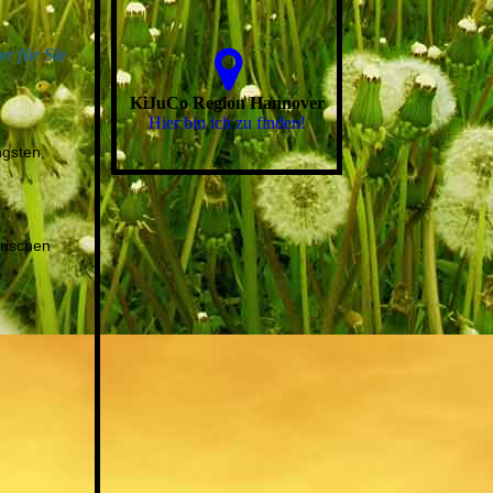
er für Sie
KiJuCo Region Hannover
Hier bin ich zu finden!
ngsten,
rischen